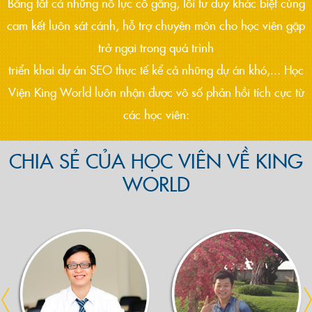
Bằng tất cả những nỗ lực cố gắng, lối tư duy khác biệt cùng
cam kết luôn sát cánh, hỗ trợ chuyên môn cho học viên gặp
trở ngại trong quá trình
triển khai dự án SEO thực tế kể cả những dự án khó,... Học
Viện King World luôn nhận được vô số phản hồi tích cực từ
các học viên:
CHIA SẺ CỦA HỌC VIÊN VỀ KING
WORLD