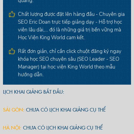
quang.
Chất lượng được đặt lên hàng đầu - Chuyên gia
SEO Eric Doan trực tiếp giảng dạy - Hỗ trợ học
viên lâu dài,... đó là những giá trị bền vững mà
Học Viện King World cam kết.
Rất đơn giản, chỉ cần click chuột đăng ký ngay
khóa học SEO chuyên sâu (SEO Leader - SEO
Manager) tại học viện King World theo mẫu
hướng dẫn.
LỊCH KHAI GIẢNG BẮT ĐẦU:
SÀI GÒN:
CHƯA CÓ LỊCH KHAI GIẢNG CỤ THỂ
HÀ NỘI:
CHƯA CÓ LỊCH KHAI GIẢNG CỤ THỂ