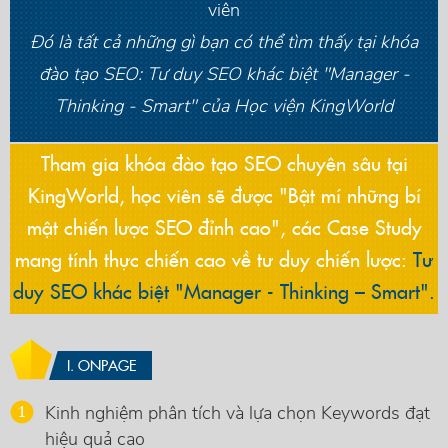
viên
Đó là tất cả những gì bạn có thể tìm thấy tại khóa
đào tạo SEO: Tư duy SEO khác biệt "Manager -
Thinking - Smart" của Học viện KingWorld
Tham gia khóa đào tạo SEO chuyên sâu tại
KingWorld, học viên sẽ được "Bật mí những bí
mật chiến lược SEO đỉnh cao", các Case Study
mang tính thực chiến cao về tư duy chiến lược:
Tư
duy SEO khác biệt "Manager - Thinking – Smart".
I. ONPAGE
Kinh nghiệm phân tích và lựa chọn Keywords đạt
hiệu quả cao