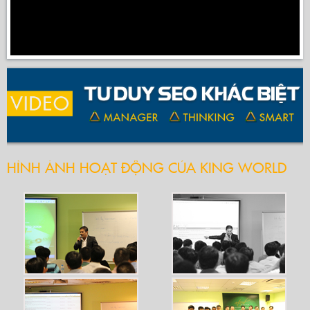
HÌNH ẢNH HOẠT ĐỘNG CỦA KING WORLD