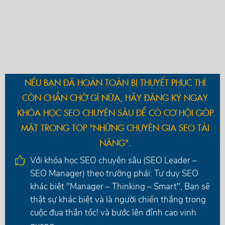
NẾU BẠN ĐÃ HOÀN TOÀN BỊ THUYẾT PHỤC THÌ
CÒN CHẦN CHỜ GÌ NỮA, HÃY ĐĂNG KÝ NGAY
KHÓA HỌC SEO CHUYÊN SÂU ĐỂ CÓ CƠ HỘI GÓP
MẶT TRONG TOP "NHỮNG CHUYÊN GIA SEO TÀI
NĂNG".
Với khóa học SEO chuyên sâu (SEO Leader –
SEO Manager) theo trường phái: Tư duy SEO
khác biệt "Manager – Thinking – Smart", Bạn sẽ
thật sự khác biệt và là người chiến thắng trong
cuộc đua thần tốc! và bước lên đỉnh cao vinh