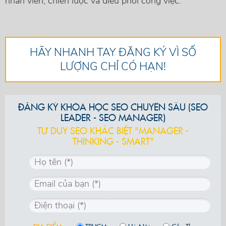
nhân viên, chiến lược và điều phối công việc.
HÃY NHANH TAY ĐĂNG KÝ VÌ SỐ
LƯỢNG CHỈ CÓ HẠN!
ĐĂNG KÝ KHÓA HỌC SEO CHUYÊN SÂU (SEO
LEADER - SEO MANAGER)
TƯ DUY SEO KHÁC BIỆT "MANAGER -
THINKING - SMART"