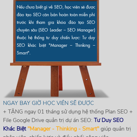
Nếu chưa biết gì về SEO, học viên sẽ được
đào tạo SEO căn bản hoàn toàn miễn phí
trước khi tham gia khóa đào tạo SEO
chuyên sâu (SEO Leader – SEO Manager)
thuộc hệ thống tư duy chiến lược: Tư duy
SEO khác biệt "Manager – Thinking –
Smart".
NGAY BAY GIỜ HỌC VIÊN SẼ ĐƯỢC
+ TẶNG ngay 01 tháng sử dụng hệ thống Plan SEO +
File Google Drive quản trị dự án SEO:
Tư Duy SEO
Khác Biệt
"Manager - Thinking - Smart"
giúp quản trị