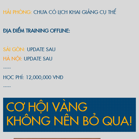
HẢI PHÒNG:
CHƯA CÓ LỊCH KHAI GIẢNG CỤ THỂ
ĐỊA ĐIỂM TRAINING OFFLINE:
SÀI GÒN:
UPDATE SAU
HÀ NỘI:
UPDATE SAU
-----
HỌC PHÍ: 12,000,000 VNĐ
-----
CƠ HỘI VÀNG
KHÔNG NÊN BỎ QUA!